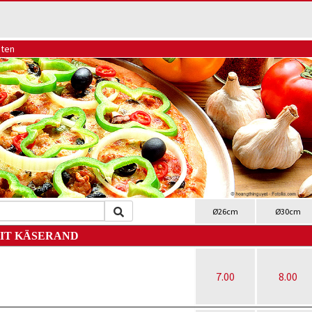
aten
Ø26cm
Ø30cm
MIT KÄSERAND
7.00
8.00