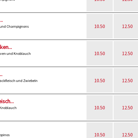
..
10.50
12.50
en und Champignons
ken...
10.50
12.50
liven und Knoblauch
..
10.50
12.50
ackfleisch und Zwiebeln
isch...
10.50
12.50
 Knoblauch
10.50
12.50
opinos