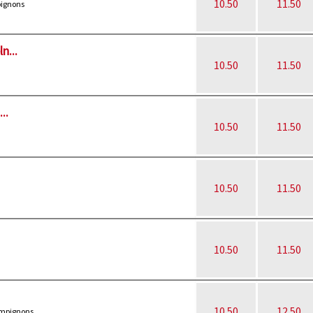
10.50
11.50
pignons
n...
10.50
11.50
..
10.50
11.50
10.50
11.50
10.50
11.50
10.50
12.50
ampignons