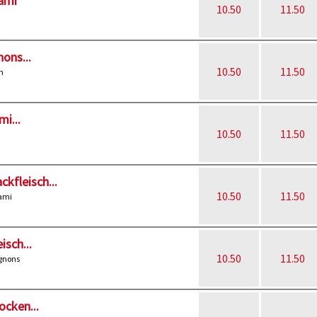
lami
10.50
11.50
ons...
10.50
11.50
n
mi...
10.50
11.50
kfleisch...
10.50
11.50
lami
isch...
10.50
11.50
gnons
ocken...