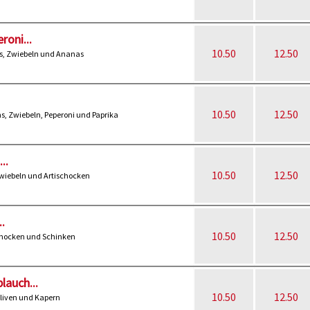
roni...
10.50
12.50
ns, Zwiebeln und Ananas
10.50
12.50
, Zwiebeln, Peperoni und Paprika
..
10.50
12.50
wiebeln und Artischocken
.
10.50
12.50
chocken und Schinken
lauch...
10.50
12.50
Oliven und Kapern