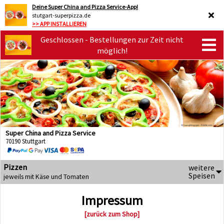
Deine Super China and Pizza Service-App!
stutgart-superpizza.de
>> APP INSTALLIEREN
Geschlossen - Bestellungen zur Zeit nicht
möglich!
Super China and Pizza Service
70190 Stuttgart
Pizzen
weitere
Speisen
jeweils mit Käse und Tomaten
Impressum
[zurück zum Shop]