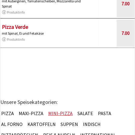
mit Auberginen, Tomatenscheiben, Mozzarella und
7.00
Spinat
Produktinfo
Pizza Verde
7.00
mit Spinat, Ei und Fetakäse
Produktinfo
Unsere Speisekategorien:
PIZZA
MAXI-PIZZA
MINI-PIZZA
SALATE
PASTA
AL FORNO
KARTOFFELN
SUPPEN
INDISCH
PIZZABRÖTCHEN
REIS & NUDELN
INTERNATIONAL