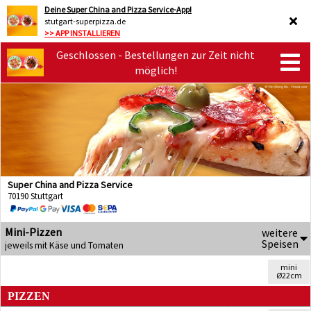
Deine Super China and Pizza Service-App!
stutgart-superpizza.de
>> APP INSTALLIEREN
Geschlossen - Bestellungen zur Zeit nicht
möglich!
Super China and Pizza Service
70190 Stuttgart
Mini-Pizzen
weitere
Speisen
jeweils mit Käse und Tomaten
mini
Ø22cm
PIZZEN