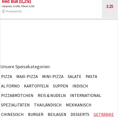
Red Bull (0,25l)
3.25
Literpreis: 13.00€, Pfand: 0.25€
Produktinfo
Unsere Speisekategorien:
PIZZA
MAXI-PIZZA
MINI-PIZZA
SALATE
PASTA
AL FORNO
KARTOFFELN
SUPPEN
INDISCH
PIZZABRÖTCHEN
REIS & NUDELN
INTERNATIONAL
SPEZIALITÄTEN
THAILÄNDISCH
MEXIKANISCH
CHINESISCH
BURGER
BEILAGEN
DESSERTS
GETRÄNKE