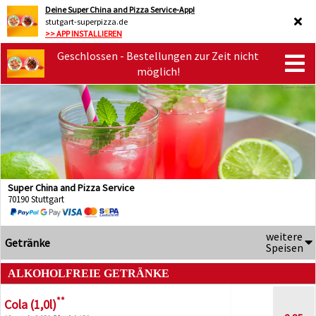
Deine Super China and Pizza Service-App!
stutgart-superpizza.de
>> APP INSTALLIEREN
Geschlossen - Bestellungen zur Zeit nicht
möglich!
Super China and Pizza Service
70190 Stuttgart
weitere
Getränke
Speisen
ALKOHOLFREIE GETRÄNKE
**
Cola (1,0l)