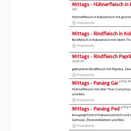
Mittags - Hühnerfleisch in
Uhr
Hühnerfleisch in Kokosmilch mit grün
Produktinfo
Mittags - Rindfleisch in K
Rindfleisch in Kokosmilch mit rotem T
Produktinfo
Mittags - Rindfleisch Paprik
16:00 Uhr
gebratenes Rindfleisch mit Paprika, Zwi
Produktinfo
gültig Mo
Mittags - Panäng Gai
Hühnerfleisch mit roter Thai-Currymis
und Reis
Produktinfo
gültig M
Mittags - Panäng Ped
knusprige Ente in Kokosnussmilch und 
Gemüse, Zitronenblättern und Reis
Produktinfo