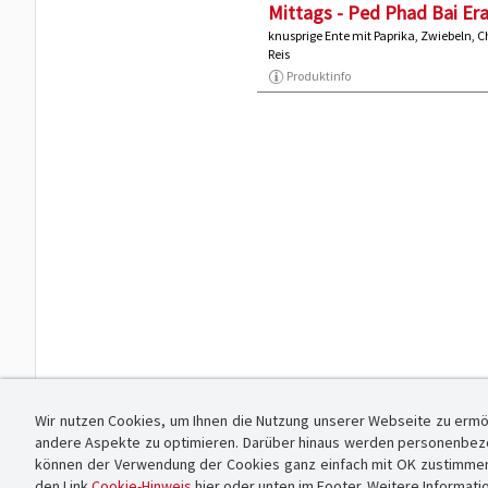
Mittags - Ped Phad Bai Er
knusprige Ente mit Paprika, Zwiebeln, C
Reis
Produktinfo
Wir nutzen Cookies, um Ihnen die Nutzung unserer Webseite zu ermö
andere Aspekte zu optimieren. Darüber hinaus werden personenbezog
können der Verwendung der Cookies ganz einfach mit OK zustimmen od
den Link
Cookie-Hinweis
hier oder unten im Footer. Weitere Informati