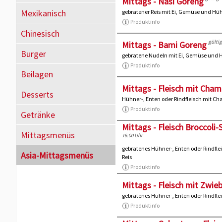
Mittags - Nasi Goreng
Mexikanisch
gebratener Reis mit Ei, Gemüse und Hüh
Produktinfo
Chinesisch
gültig
Mittags - Bami Goreng
Burger
gebratene Nudeln mit Ei, Gemüse und H
Produktinfo
Beilagen
Mittags - Fleisch mit Cha
Desserts
Hühner-, Enten oder Rindfleisch mit C
Produktinfo
Getränke
Mittags - Fleisch Broccoli
Mittagsmenüs
16:00 Uhr
gebratenes Hühner-, Enten oder Rindflei
Asia-Mittagsmenüs
Reis
Produktinfo
Mittags - Fleisch mit Zwie
gebratenes Hühner-, Enten oder Rindfle
Produktinfo