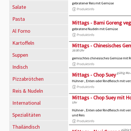
gebratener Reis mit Gemüse
Salate
Produktinfo
Pasta
Mittags - Bami Goreng veg
gebratene Nudeln mit Gemüse
Al Forno
Produktinfo
Kartoffeln
Mittags - Chinesisches Ge
16:00 Uhr
Suppen
gemischtes chinesisches Gemüse mit R
Produktinfo
Indisch
gültig Mo-
Mittags - Chop Suey
Pizzabrötchen
Hühner-, Enten oder Rindfleisch mit v
Produktinfo
Reis & Nudeln
Mittags - Chop Suey mit H
International
Uhr
Hühner-, Enten oder Rindfleisch mit v
Spezialitäten
und Reis
Produktinfo
Thailändisch
gültig 