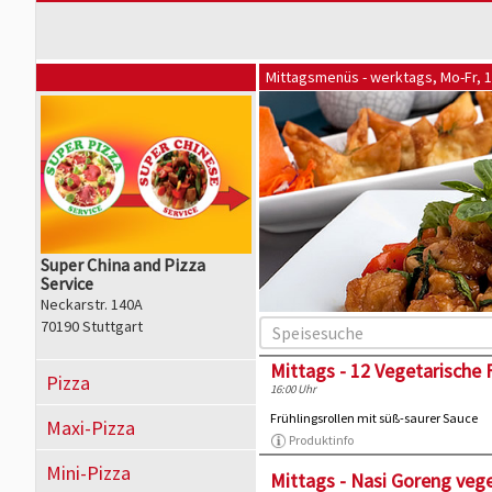
Mittagsmenüs - werktags, Mo-Fr, 1
Super China and Pizza
Service
Neckarstr. 140A
70190 Stuttgart
Mittags - 12 Vegetarische F
Pizza
16:00 Uhr
Frühlingsrollen mit süß-saurer Sauce
Maxi-Pizza
Produktinfo
Mini-Pizza
Mittags - Nasi Goreng vege