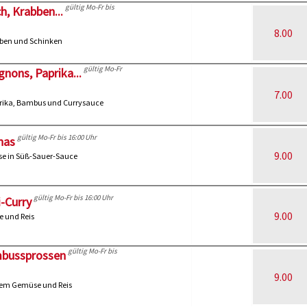
gültig Mo-Fr bis
h, Krabben...
8.00
abben und Schinken
gültig Mo-Fr
nons, Paprika...
7.00
prika, Bambus und Currysauce
gültig Mo-Fr bis 16:00 Uhr
nas
9.00
e in Süß-Sauer-Sauce
gültig Mo-Fr bis 16:00 Uhr
i-Curry
9.00
e und Reis
gültig Mo-Fr bis
mbussprossen
9.00
nem Gemüse und Reis